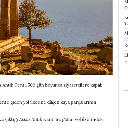
M
O
K
T
M
1.
B
L
H
 Antik Kenti, 500 gün boyunca ziyaretçilere kapalı
kente giden yol üzerine düşen kaya parçalarının
e çıktığı Assos Antik Kenti’ne giden yol üzerindeki