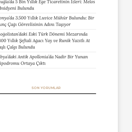
uğla’da 5 Bin Yıllık Ege Ticaretinin İzleri: Melos
bsidyeni Bulundu
onya’da 3.500 Yıllık Luvice Mühür Bulundu: Bir
unç Çağı Görevlisinin Adını Taşıyor
oğolistan’daki Eski Türk Dönemi Mezarında
400 Yıllık Şeftali Ağacı Yay ve Runik Yazıtlı At
aşlı Çalgı Bulundu
ibya’daki Antik Apollonia’da Nadir Bir Yunan
ipodromu Ortaya Çıktı
SON YORUMLAR